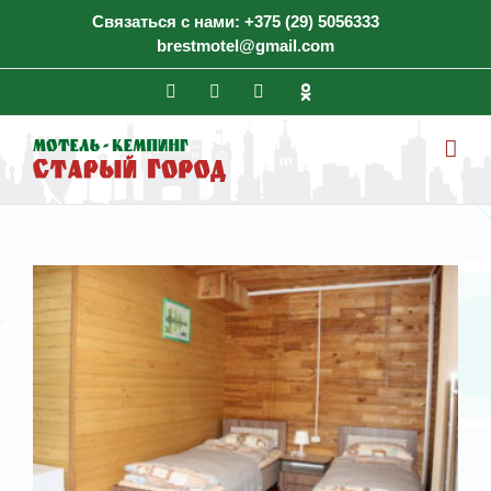
Skip
Связаться с нами:
+375 (29) 5056333
to
brestmotel@gmail.com
content
Facebook
Vk
Instagram
ok