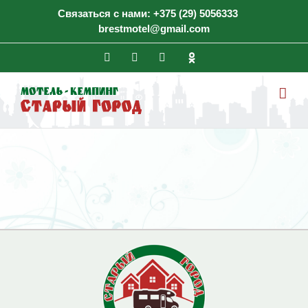
Skip
Связаться с нами:
+375 (29) 5056333
to
brestmotel@gmail.com
content
Facebook
Vk
Instagram
ok